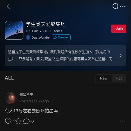
学生党天爱聚集地
Join
139 Pals
2116 Discuss
DustWonder
Creator
这里是学生党天爱聚集地，我们欢迎所有在校学生加入（我是初中
生），只要是有关天文/观星/太空探索的内容都可以发布在这里。同
时，各位记得玩天文的同时也不要影响学习～ 这里没有加入的门槛，
唯一的要求就是：只收在校学生～（如有特殊情况，可以打破这项规
ALL
New
Hot
定，比如@AstroDad就不是学生，但他的照片非常优秀，所以可以特
批加入～）
仰望星空
Posted at
13h ago
有人13号左右去随州拍星吗
1
0