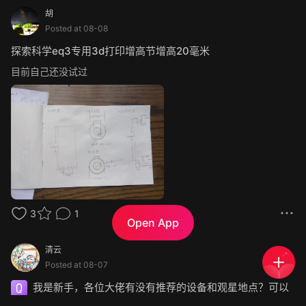
胡
Posted at
08-08
探索科学eq3专用3d打印增高节增高20毫米
目前自己还没试过
3
1
Open App
清云
Posted at
08-07
我是新手，各位大佬有没有推荐的设备和观星地点？可以
推荐一下吗？